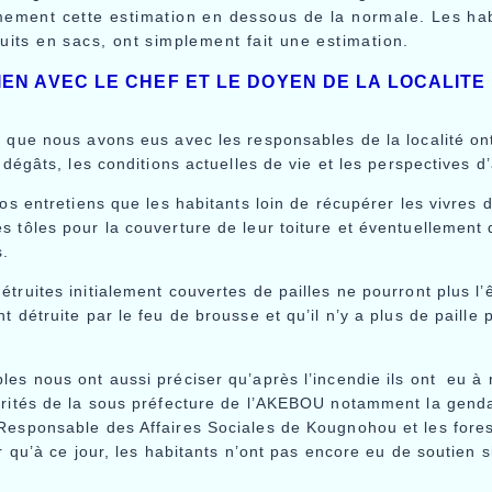
ement cette estimation en dessous de la normale. Les hab
uits en sacs, ont simplement fait une estimation.
IEN AVEC LE CHEF ET LE DOYEN DE LA LOCALITE
s que nous avons eus avec les responsables de la localité on
s dégâts, les conditions actuelles de vie et les perspectives d’
nos entretiens que les habitants loin de récupérer les vivres d
 tôles pour la couverture de leur toiture et éventuellement 
s.
truites initialement couvertes de pailles ne pourront plus l’ê
t détruite par le feu de brousse et qu’il n’y a plus de paille 
es nous ont aussi préciser qu’après l’incendie ils ont eu à r
orités de la sous préfecture de l’AKEBOU notamment la gen
Responsable des Affaires Sociales de Kougnohou et les fores
er qu’à ce jour, les habitants n’ont pas encore eu de soutien s