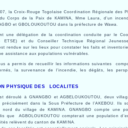
007, la Croix-Rouge Togolaise Coordination Régionale des Pl
 du Corps de la Paix de KAMINA, Mme Laura, d’un incendie
NAGBO et GBOLOUKOUTOU dans la préfecture de Wawa.
nt une délégation de la coordination conduite par le Coo
 ETSE) et du Conseiller Technique Régional Jeunesse
t rendue sur les lieux pour constater les faits et inventor
e assistance aux populations vulnérables.
us a permis de recueillir les informations suivantes compor
ernés, la survenance de l’incendie, les dégâts, les persp
ION PHYSIQUE DES LOCALITES
’est déroulé à GNANGBO et AGBELOUKOUTOU, deux village
 précisément dans la Sous Préfecture de l’AKEBOU. Ils so
u nord du village de KAMINA. GNANGBO compte une pop
ndis que AGBOLOUKOUTOU compterait une population d’env
lités relèvent du canton de KAMINA.