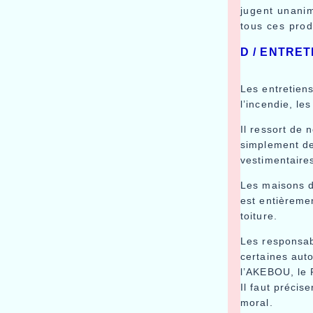
jugent unanim
tous ces prod
D / ENTRET
Les entretien
l’incendie, le
Il ressort de 
simplement des
vestimentaire
Les maisons dé
est entièremen
toiture.
Les responsabl
certaines aut
l’AKEBOU, le 
Il faut précis
moral.