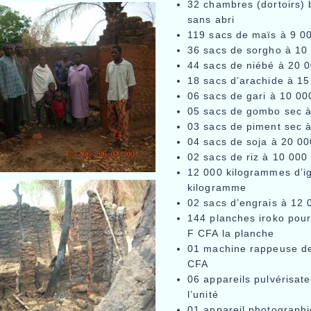
32 chambres (dortoirs) 
sans abri
119 sacs de maïs à 9 0
36 sacs de sorgho à 10
44 sacs de niébé à 20 0
18 sacs d’arachide à 15
06 sacs de gari à 10 00
05 sacs de gombo sec à
03 sacs de piment sec 
04 sacs de soja à 20 00
02 sacs de riz à 10 000
12 000 kilogrammes d’i
kilogramme
02 sacs d’engrais à 12 
144 planches iroko pour
F CFA la planche
01 machine rappeuse d
CFA
06 appareils pulvérisat
l’unité
01 appareil photograph