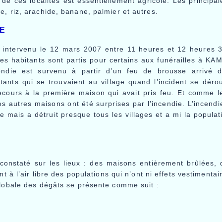
de ces localités est essentiellement agricole. Les principal
, riz, arachide, banane, palmier et autres.
IE
t intervenu le 12 mars 2007 entre 11 heures et 12 heures
s habitants sont partis pour certains aux funérailles à KAM
endie est survenu à partir d’un feu de brousse arrivé d’
tants qui se trouvaient au village quand l’incident se déro
ecours à la première maison qui avait pris feu. Et comme 
s autres maisons ont été surprises par l’incendie. L’incendie
 mais a détruit presque tous les villages et a mi la populat
constaté sur les lieux : des maisons entièrement brûlées, 
nt à l’air libre des populations qui n’ont ni effets vestimentair
globale des dégâts se présente comme suit :