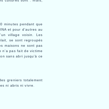
es cultures sont : maïs,
 30 minutes pendant que
INA et pour d’autres au
un village voisin. Les
ulait, se sont regroupés
les maisons ne sont pas
 n’a pas fait de victime
ion sans abri jusqu’à ce
des greniers totalement
es ni abris ni vivre.