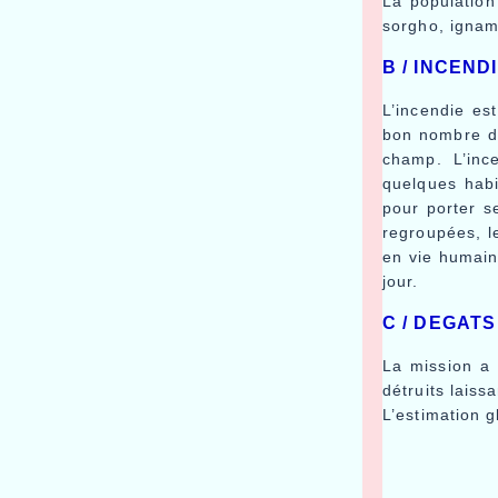
La population 
sorgho, igname
B / INCEND
L’incendie es
bon nombre de
champ. L’inc
quelques habi
pour porter s
regroupées, le
en vie humaine
jour.
C / DEGATS
La mission a 
détruits laissa
L’estimation 