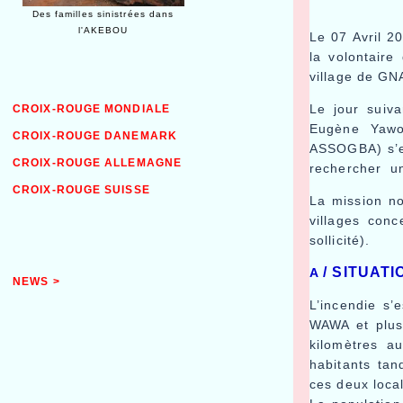
Des familles sinistrées dans
l'AKEBOU
Le 07 Avril 2
la volontaire
village de G
Le jour suiva
CROIX-ROUGE MONDIALE
Eugène Yawo
CROIX-ROUGE DANEMARK
ASSOGBA) s’es
CROIX-ROUGE ALLEMAGNE
rechercher un
CROIX-ROUGE SUISSE
La mission no
villages conc
sollicité).
/ SITUAT
A
NEWS >
L’incendie s
WAWA et plus
kilomètres a
habitants ta
ces deux loca